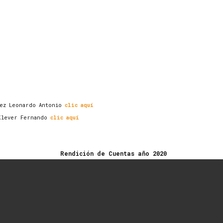
nez Leonardo Antonio
clic aquí
 Klever Fernando
clic aquí
Rendición de Cuentas año 2020