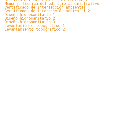
Memoria técnica del edificio administrativo
Certificado de intersección ambiental 1
Certificado de intersección ambiental 2
Diseño hidrosanitario 1
Diseño hidrosanitario 2
Diseño hidrosanitario 3
Levantamiento topográfico 1
Levantamiento topográfico 2
Llámanos
ahora
+(593-7) 2235 049
+(593-7) 2235 092
Enviar
un
mensaje