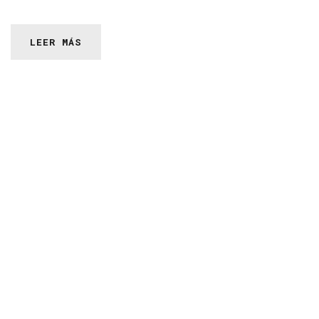
LEER MÁS
Llámanos
ahora
+(593-7) 2235 049
+(593-7) 2235 092
Enviar
un
mensaje
Información:
gadcanar@canar.gob.ec