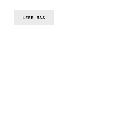
LEER MÁS
Llámanos
ahora
+(593-7) 2235 049
+(593-7) 2235 092