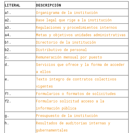
LITERAL
DESCRIPCIÓN
a1.
Organigrama de la institución
a2.
Base legal que rige a la institución
a3.
Regulaciones y procedimientos internos
a4.
Metas y objetivos unidades administrativas
b1.
Directorio de la institución
b2.
Distributivo de personal
c.
Remuneración mensual por puesto
d.
Servicios que ofrece y la forma de acceder
a ellos
e.
Texto íntegro de contratos colectivos
vigentes
f1.
Formularios o formatos de solicitudes
f2.
Formulario solicitud acceso a la
información pública
g.
Presupuesto de la institución
h.
Resultados de auditorías internas y
gubernamentales