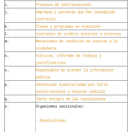
i.
Procesos de contrataciones
j.
Empresas y personas que han incumplido
contratos
k.
Planes y programas en ejecución
l.
Contratos de crédito externos e internos
m.
Mecanismos de rendición de cuentas a la
ciudadanía
n.
Viáticos, informes de trabajo y
justificativos
o.
Responsable de atender la información
pública
p.
Sentencias ejecutoriadas por Corte
Constitucional y Función Judicial
q.
Texto íntegro de las resoluciones
s.
Organismos seccionales:
- Resoluciones.