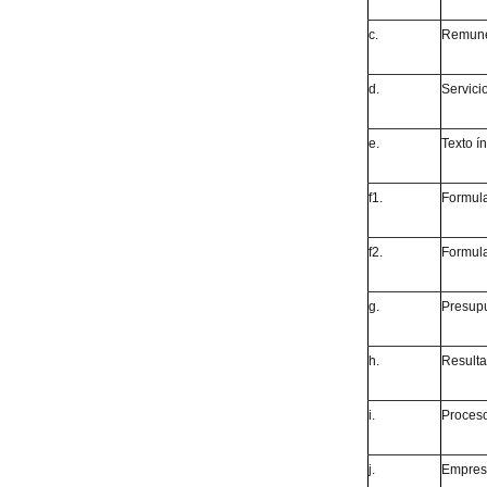
c.
Remune
d.
Servici
e.
Texto í
f1.
Formula
f2.
Formula
g.
Presupu
h.
Resulta
i.
Proceso
j.
Empresa