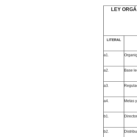
LEY ORGÁ
LITERAL
a1.
Organig
a2.
Base leg
a3.
Regulac
a4.
Metas y
b1.
Director
b2.
Distrib