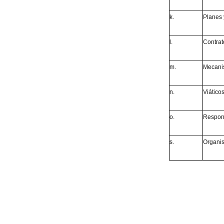
k.
Planes 
l.
Contrat
m.
Mecanis
n.
Viáticos
o.
Respons
s.
Organis