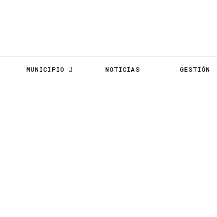
MUNICIPIO
NOTICIAS
GESTIÓN
Comité Transparencia GADICC 2022